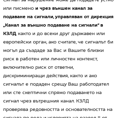
или писмено
и чрез външен канал за
подаване на сигнали, управляван от дирекция
„Канал за външно подаване на сигнали“ в
КЗЛД
, както и до всеки друг държавен или
европейски орган, ако считате, че сигналът би
могъл да създаде за Вас и Вашите близки
риск в работен или личностен контекст,
включително риск от ответни,
дискриминиращи действия, както и ако
сигналът е подаден срещу Ваш работодател
или сте скептични спрямо подаването на
сигнал чрез вътрешния канал. КЗЛД
проверява редовността и основателността на
сигнала по реда и условията на раздел II от