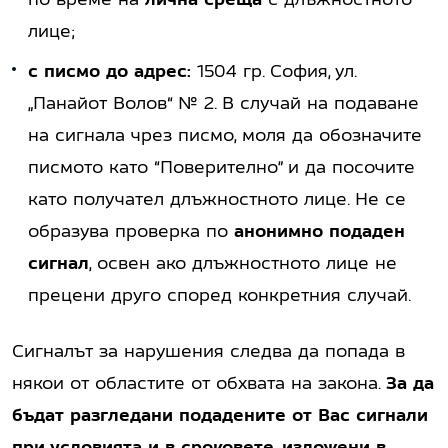
лице;
с писмо до адрес:
1504 гр. София, ул.
„Панайот Волов“ № 2. В случай на подаване
на сигнала чрез писмо, моля да обозначите
писмото като “Поверително” и да посочите
като получател длъжностното лице. Не се
образува проверка по
анонимно подаден
сигнал
, освен ако длъжностното лице не
прецени друго според конкретния случай.
Сигналът за нарушения следва да попада в
някои от областите от обхвата на закона.
За да
бъдат разгледани подадените от Вас сигнали
при условията и в сроковете, изложени в