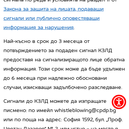
Закона за защита на лицата, подаващи
сигнали или публично оповестяващи
информация за нарушения
.
Най-късно в срок до 3 месеца от
потвърждението за подаден сигнал КЗЛД
предоставя на сигнализиращото лице обратна
информация. Този срок може да бъде удължен
до 6 месеца при надлежно обосновани
случаи, изискващи задълбочено разследване.
Сигнали до КЗЛД можете да изпращате
Acce
писмено: по имейл
whistleblowing@cpdp.bg
men
или по поща на адрес: София 1592, бул. „Проф.
Цветан Лазаров” № 2, или устно – на място в