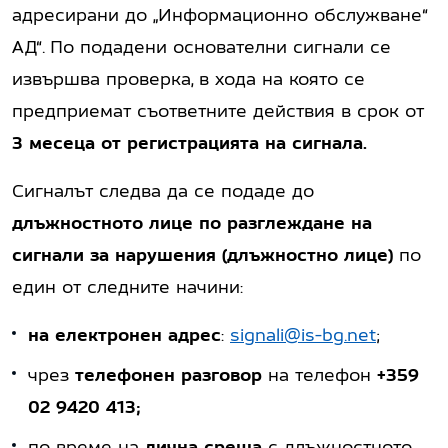
адресирани до „Информационно обслужване“
АД“. По подадени основателни сигнали се
извършва проверка, в хода на която се
предприемат съответните действия в срок от
3 месеца от регистрацията на сигнала.
Сигналът следва да се подаде до
длъжностното лице по разглеждане на
сигнали за нарушения (длъжностно лице)
по
един от следните начини:
на електронен адрес
:
signali@is-bg.net
;
чрез
телефонен разговор
на телефон
+359
02 9420 413;
по време на
лична среща
с длъжностното