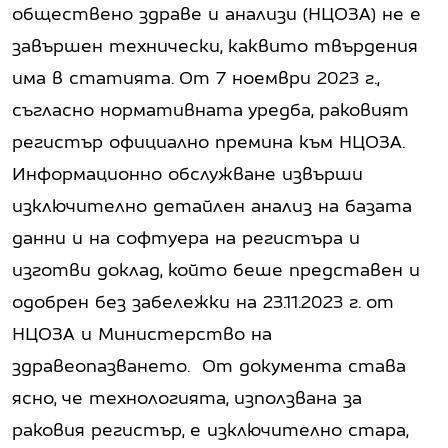
обществено здраве и анализи (НЦОЗА) не е
завършен технически, каквито твърдения
има в статията. От 7 ноември 2023 г.,
съгласно нормативната уредба, раковият
регистър официално премина към НЦОЗА.
Информационно обслужване извърши
изключително детайлен анализ на базата
данни и на софтуера на регистъра и
изготви доклад, който беше представен и
одобрен без забележки на 23.11.2023 г. от
НЦОЗА и Министерство на
здравеопазването. От документа става
ясно, че технологията, използвана за
раковия регистър, е изключително стара,