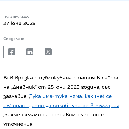
Публикувано
27 юни 2025
Споделяне
facebook
linkedin
X
Във връзка с публикувана статия в сайта
на „Дневник“ от 25 юни 2025 година, със
заглавие „
Тука има-тука няма: как (не) се
събират данни за онкоболните в България
,бихме желали да направим следните
уточнения: