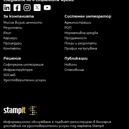
linkedin
facebook
instagram
x
youtube
За компанията
Системен интегратор
Мисия, визия, ценности
Администрации
Резултати
РОП
Екип
Нормативна уредба
Кариери
Прозрачност
Процедури
Ползи и резултати
Контакти
Профил на купувача
Решения
Публикации
Софтуерна интеграция
Новини
Инфраструктура
Становища
SOCaaS
Удостоверителни услуги
Информационно обслужване е първият регистриран в България
доставчик на удостоверителни услуги под марката StampIt