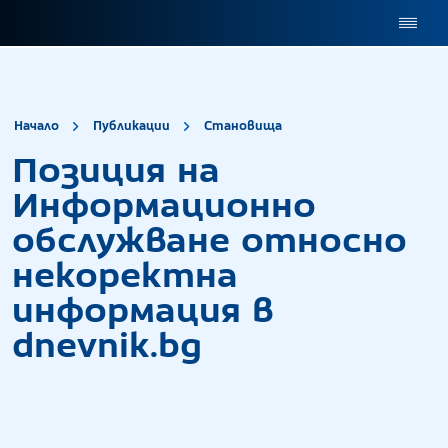
site.title
Позиция на Инфо
Начало
Публикации
Становища
Позиция на
Информационно
обслужване относно
некоректна
информация в
dnevnik.bg