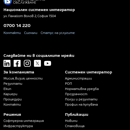
Национален системен интегратор
ул. Панайот Волов 2, София 1504
0700 14 220
Контакти
Сигнали
Статус на услугите
Следвайте ни в социалните мрежи
linkedin
facebook
instagram
x
youtube
За компанията
Системен интегратор
Мисия, визия, ценности
Администрации
Резултати
РОП
Екип
Нормативна уредба
Кариери
Прозрачност
Процедури
Ползи и резултати
Контакти
Профил на купувача
Решения
Публикации
Софтуерна интеграция
Новини
Инфраструктура
Становища