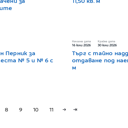
начени за
11,50 кв. м
гите
Начална дата
Крайна дата
16 юли 2026
30 юли 2026
н Перник за
Търг с тайно надд
еста № 5 и № 6 с
отдаване под наем
м
8
9
10
11