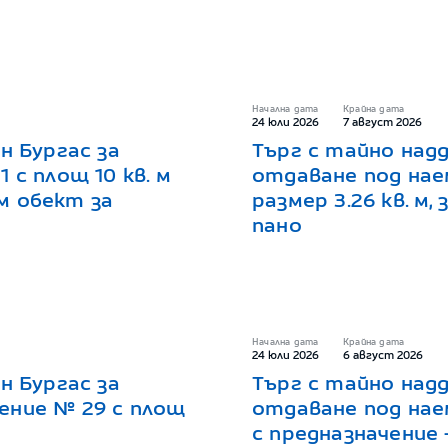
Начална дата
Крайна дата
24 юли 2026
7 август 2026
н Бургас за
Търг с тайно надд
 с площ 10 кв. м
отдаване под нае
м обект за
размер 3.26 кв. м,
пано
Начална дата
Крайна дата
24 юли 2026
6 август 2026
н Бургас за
Търг с тайно надд
ение № 29 с площ
отдаване под наем
с предназначение