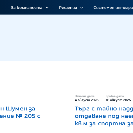
За компанията
Решения
Системен интегр
цедури
Начална дата
Крайна дата
4 август 2026
18 август 2026
он Шумен за
Търг с тайно надд
ение № 205 с
отдаване под нае
кв.м за спортна з