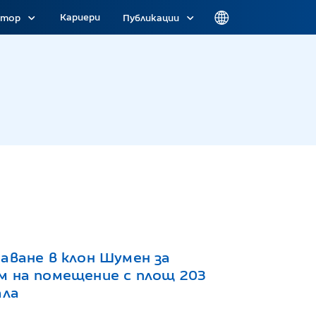
Кариери
атор
Публикации
аване в клон Шумен за
м на помещение с площ 203
ала