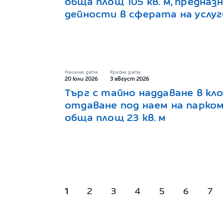
обща площ 105 кв. м, предназ
дейности в сферата на услу
Начална дата
Крайна дата
20 юли 2026
3 август 2026
Търг с тайно наддаване в кло
отдаване под наем на парком
обща площ 23 кв. м
1
2
3
4
5
6
7