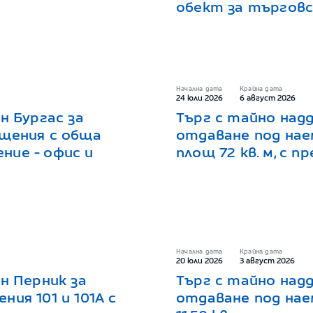
обект за търговс
Начална дата
Крайна дата
24 юли 2026
6 август 2026
н Бургас за
Търг с тайно надд
ещения с обща
отдаване под нае
ение - офис и
площ 72 кв. м, с п
Начална дата
Крайна дата
20 юли 2026
3 август 2026
н Перник за
Търг с тайно надд
ия 101 и 101А с
отдаване под нае