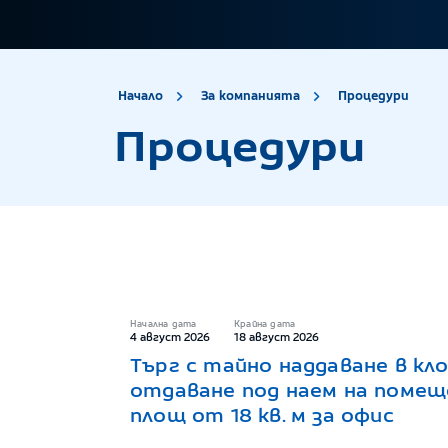
site.title
Про
Начало
За компанията
Процедури
Процедури
Начална дата
Крайна дата
4 август 2026
18 август 2026
Търг с тайно наддаване в кл
отдаване под наем на помещ
площ от 18 кв. м за офис