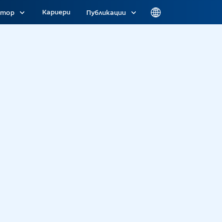
Кариери
атор
Публикации