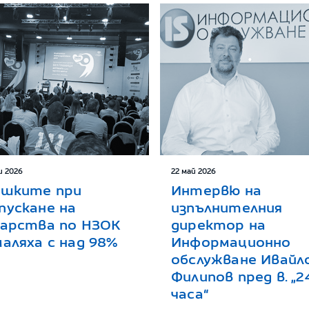
и 2026
22 май 2026
ешките при
Интервю на
пускане на
изпълнителния
карства по НЗОК
директор на
аляха с над 98%
Информационно
обслужване Ивайл
Филипов пред в. „2
часа“