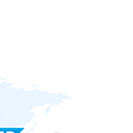
AP
Forcepoint