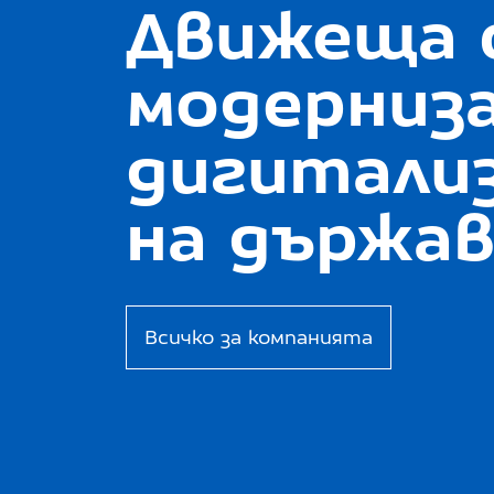
Движеща с
модерниз
дигитали
на държа
Всичко за компанията