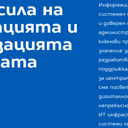
ила на
Информаци
системен 
ацията и
и доверен
администр
зацията
ключови п
значение з
вата
разработв
поддръжка
за центра
сме посве
дигитално
непрекъсн
ИТ инфрас
системи от