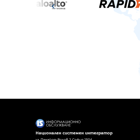
Национален системен интегратор
ул. Панайот Волов 2, София 1504