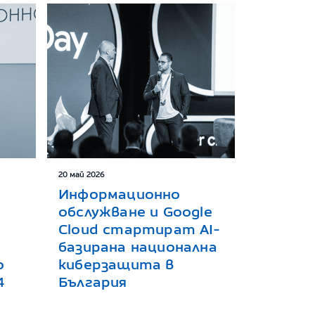
20 май 2026
Информационно
обслужване и Google
Cloud стартират AI-
базирана национална
о
киберзащита в
4
България