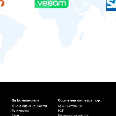
За компанията
Системен интегратор
Мисия, визия, ценности
Администрации
Резултати
РОП
Екип
Нормативна уредба