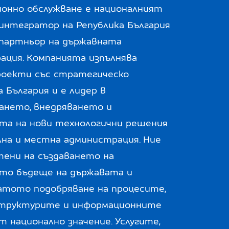
онно обслужване е националният
интегратор на Република България
 партньор на държавната
ация. Компанията изпълнява
роекти със стратегическо
а България и е лидер в
ането, внедряването и
та на нови технологични решения
лна и местна администрация. Ние
тени на създаването на
то бъдеще на държавата и
атото подобряване на процесите,
труктурите и информационните
 национално значение. Услугите,