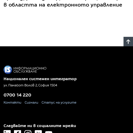
в областта на електронното управление
Национален системен интегратор
ул. Панайот Волов 2, София 1504
0700 14 220
Контакти
Сигнали
Статус на услугите
Следвайте ни в социалните мрежи
linkedin
facebook
instagram
x
youtube