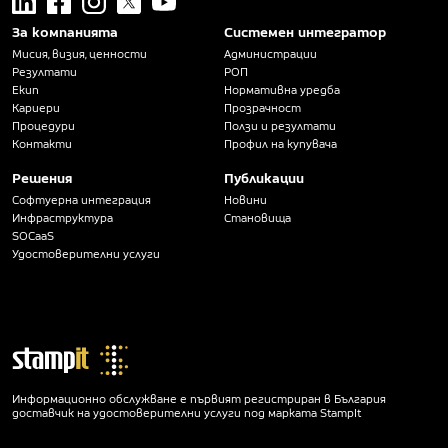
За компанията
Системен интегратор
Мисия, визия, ценности
Администрации
Резултати
РОП
Екип
Нормативна уредба
Кариери
Прозрачност
Процедури
Ползи и резултати
Контакти
Профил на купувача
Решения
Публикации
Софтуерна интеграция
Новини
Инфраструктура
Становища
SOCaaS
Удостоверителни услуги
Информационно обслужване е първият регистриран в България
доставчик на удостоверителни услуги под марката StampIt