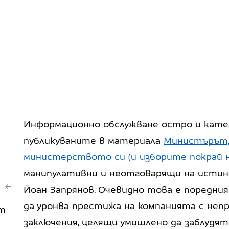
Информационно обслужване остро и катег
публикуваните в материала
Министърът,
министерството си (и изборите покрай н
манипулативни и неотговарящи на истин
Йоан Запрянов. Очевидно това е поредни
да уронва престижа на компанията с неп
от
заключения, целящи умишлено да заблудят