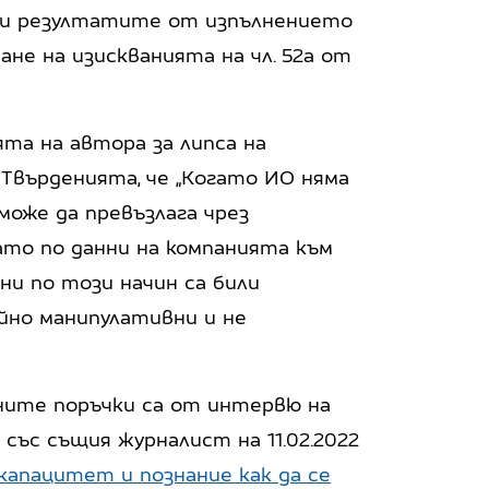
н и резултатите от изпълнението
не на изискванията на чл. 52а от
та на автора за липса на
Твърденията, че „Когато ИО няма
може да превъзлага чрез
ато по данни на компанията към
ини по този начин са били
райно манипулативни и не
ните поръчки са от интервю на
ъс същия журналист на 11.02.2022
капацитет и познание как да се