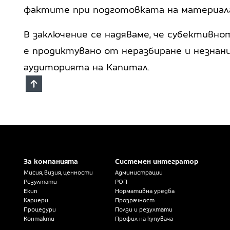
фактите при подготовката на материал
В заключение се надяваме, че субективн
е продиктувано от неразбиране и незнание
аудиторията на Капитал.
За компанията
Системен интегратор
Мисия, визия, ценности
Администрации
Резултати
РОП
Екип
Нормативна уредба
Кариери
Прозрачност
Процедури
Ползи и резултати
Контакти
Профил на купувача