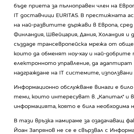
бъде приета за пълноправен член на Евр
IT доставчици EURITAS. В престижната а
на най-развитите държави в Европа, сред
Финландия, Швейцария, Дания, Холандия и 
създаде трансевропейска мрежа от общес
които да обменят ноу-хау и най-добрите
електронното управление, да адаптират
надграждане на IT системите, използвани
Информационно обслужване винаги е било
теми, които интересуват в. „Капитал“ и 
информацията, която е била необходима 
В тази връзка намираме за озадачаващ ф
Йоан Запрянов не се е свързвал с Информ