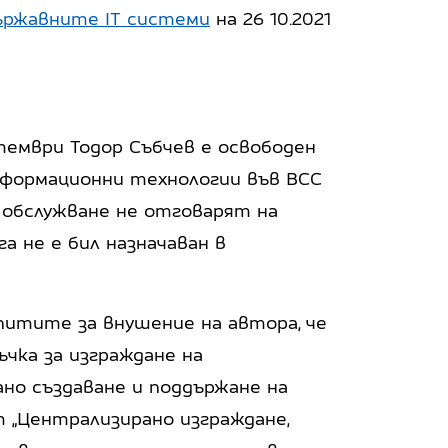
ържавните IT системи
на 26 10.2021
птември Тодор Събчев е освободен
нформационни технологии във ВСС
 обслужване не отговарят на
а не е бил назначаван в
питите за внушение на автора, че
ъчка за изграждане на
но създаване и поддържане на
т „Централизирано изграждане,