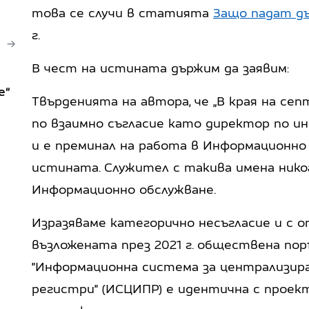
това се случи в статията
Защо падат д
г.
В чест на истината държим да заявим:
е“
Твърденията на автора, че „В края на се
по взаимно съгласие като директор по и
и е преминал на работа в Информационно
истината. Служител с такива имена никог
Информационно обслужване.
Изразяваме категорично несъгласие и с о
възложената през 2021 г. обществена пор
"Информационна система за централизира
регистри" (ИСЦИПР) е идентична с проек