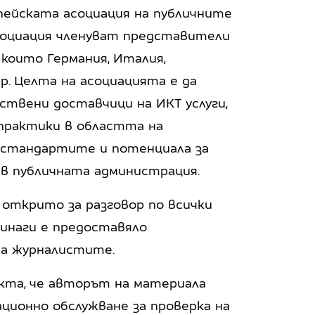
опейската асоциация на публичните
социация членуват представители
 които Германия, Италия,
др. Целта на асоциацията е да
твени доставчици на ИКТ услуги,
 практики в областта на
 стандартите и потенциала за
 в публичната администрация.
 открито за разговор по всички
винаги е предоставяло
на журналистите.
акта, че авторът на материала
ационно обслужване за проверка на