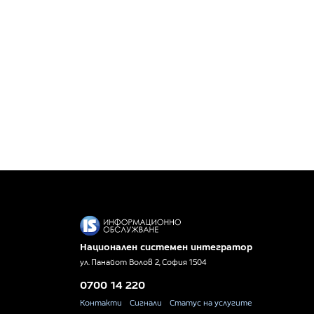
Национален системен интегратор
ул. Панайот Волов 2, София 1504
0700 14 220
Контакти
Сигнали
Статус на услугите