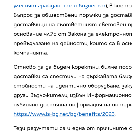
улеснят гражданите и бизнесът
), в коет
въпрос за обществени поръчки за доставк
доставчици на съответният световен пр
основание чл.7с от Закона за електронното
превъзлагане на дейности, които са в о
компанията.
Отново, за да бъдем коректни, бихме посо
доставки са спестили на държавата близо 
стойности на идентично оборудване, заку
други възложители, извън Информационно 
публично достъпна информация на интер
https://www.is-bg.net/bg/benefits/2023
.
Тези резултати са и една от причините 