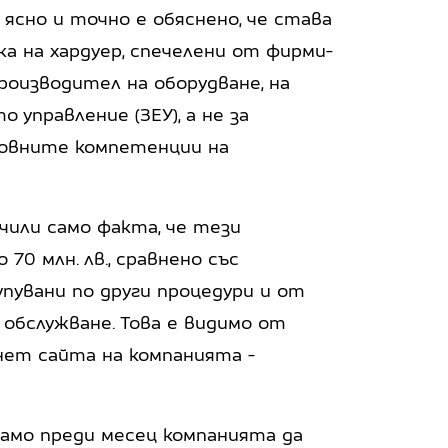
о ясно и точно е обяснено, че става
а на хардуер, спечелени от фирми-
оизводител на оборудване, на
 управление (ЗЕУ), а не за
сновните компетенции на
чили само факта, че тези
70 млн. лв., сравнено със
пувани по други процедури и от
обслужване. Това е видимо от
нет сайта на компанията -
само преди месец компанията да