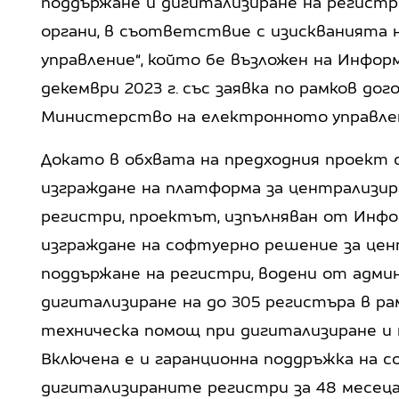
поддържане и дигитализиране на регист
органи, в съответствие с изискванията н
управление“, който бе възложен на Информ
декември 2023 г. със заявка по рамков догов
Министерство на електронното управле
Докато в обхвата на предходния проект 
изграждане на платформа за централизир
регистри, проектът, изпълняван от Инфо
изграждане на софтуерно решение за цен
поддържане на регистри, водени от адм
дигитализиране на до 305 регистъра в ра
техническа помощ при дигитализиране и 
Включена е и гаранционна поддръжка на 
дигитализираните регистри за 48 месеца