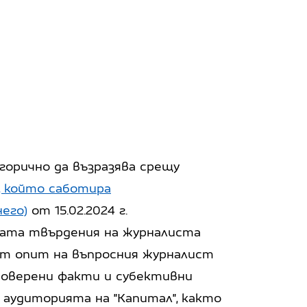
орично да възразява срещу
 който саботира
его)
от 15.02.2024 г.
ата твърдения на журналиста
ят опит на въпросния журналист
роверени факти и субективни
 аудиторията на "Капитал", както