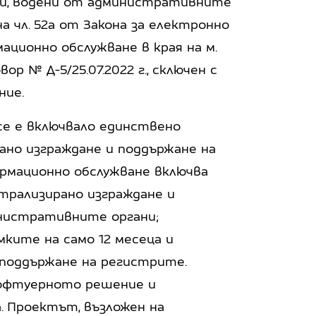
ри, водени от административните
а чл. 52а от Закона за електронно
ационно обслужване в края на м.
ор № Д-5/25.07.2022 г., сключен с
ние.
се е включвало единствено
ано изграждане и поддържане на
рмационно обслужване включва
трализирано изграждане и
инистративните органи;
мките на само 12 месеца и
поддържане на регистрите.
софтуерното решение и
. Проектът, възложен на