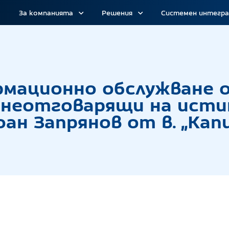
За компанията
Решения
Системен интегр
ция на Информационно обслужване относно ман
рмационно обслужване 
 неотговарящи на ист
ан Запрянов от в. „Кап