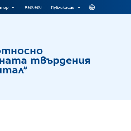
Кариери
атор
Публикации
ипулативни и неотговарящи на истината твър
относно
ината твърдения
итал“