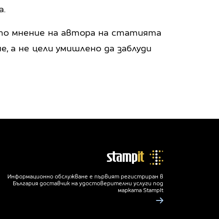
а.
ото мнение на автора на статията
, а не цели умишлено да заблуди
Информационно обслужване е първият регистриран в
България доставчик на удостоверителни услуги под
марката StampIt