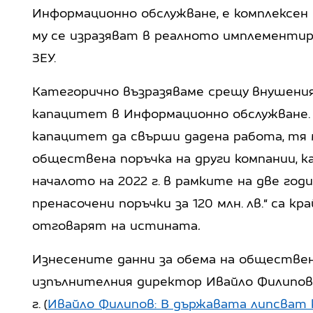
Информационно обслужване, е комплексе
му се изразяват в реалното имплементира
ЗЕУ.
Категорично възразяваме срещу внушения
капацитет в Информационно обслужване. 
капацитет да свърши дадена работа, тя 
обществена поръчка на други компании, к
началото на 2022 г. в рамките на две год
пренасочени поръчки за 120 млн. лв.“ са к
отговарят на истината
.
Изнесените данни за обема на обществе
изпълнителния директор Ивайло Филипов с
г. (
Ивайло Филипов: В държавата липсват 