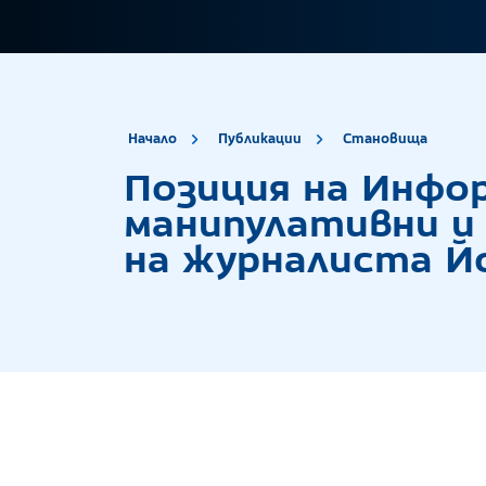
site.title
Пози
Начало
Публикации
Становища
Позиция на Инфо
манипулативни и
на журналиста Йо