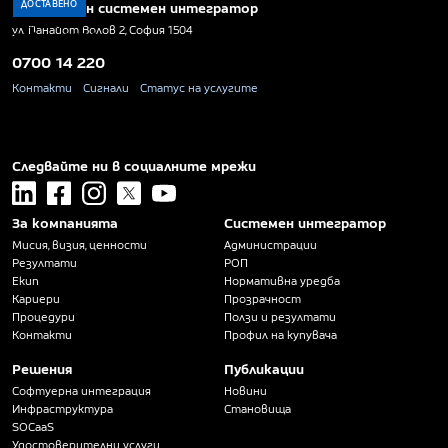
ДОСТАВЕНО
Национален системен интегратор
ПУБЛИКУВАНО
ул. Панайот Волов 2, София 1504
26 юни 2026
0700 14 220
Контакти
Сигнали
Статус на услугите
Следвайте ни в социалните мрежи
linkedin
facebook
instagram
x
youtube
За компанията
Системен интегратор
Мисия, визия, ценности
Администрации
Резултати
РОП
Екип
Нормативна уредба
Кариери
Прозрачност
Процедури
Ползи и резултати
Контакти
Профил на купувача
Решения
Публикации
Софтуерна интеграция
Новини
Инфраструктура
Становища
SOCaaS
Удостоверителни услуги