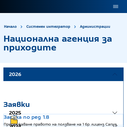
site.title
Нацио
Начало
Системен интегратор
Администрации
Национална агенция за
приходите
2026
Заявки
2025
Заявка по ред 1.8
Продължаване правото на ползване на 1 бр. лиценз Canva,
2024