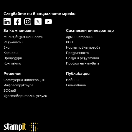
Следвайте ни в социалните мрежи
linkedin
facebook
instagram
x
youtube
За компанията
Системен интегратор
Мисия, визия, ценности
Администрации
Резултати
РОП
Екип
Нормативна уредба
Кариери
Прозрачност
Процедури
Ползи и резултати
Контакти
Профил на купувача
Решения
Публикации
Софтуерна интеграция
Новини
Инфраструктура
Становища
SOCaaS
Удостоверителни услуги