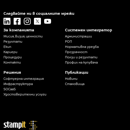
Следвайте ни в социалните мрежи
linkedin
facebook
instagram
x
youtube
За компанията
Системен интегратор
Мисия, визия, ценности
Администрации
Резултати
РОП
Екип
Нормативна уредба
Кариери
Прозрачност
Процедури
Ползи и резултати
Контакти
Профил на купувача
Решения
Публикации
Софтуерна интеграция
Новини
Инфраструктура
Становища
SOCaaS
Удостоверителни услуги