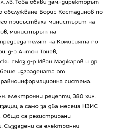
л. лв. Това обяви зам.-директорът
о обслужване Борис Костадинов по
него присъстваха министърът на
ов, министърът на
, председателят на Комисията по
ц. д-р Антон Тонев,
ски съюз д-р Иван Маджаров и др.
 беше изградената от
дравноинформационна система.
н. електронни рецепти, 380 хил.
изации, а само за два месеца НЗИС
и. Общо са регистрирани
. Създадени са електронни