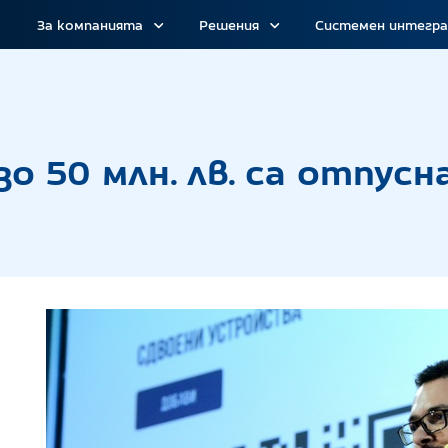
За компанията
Решения
Системен интегр
а за близо 50 млн. лв. са отпуснати през НЗИС
зо 50 млн. лв. са отпус