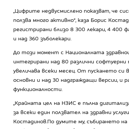
„Цифрите недвусмислено показват, че си
ползва много активно“, каза Борис Костад
регистрирани близо 8 300 лекари, 4 400 
и над 360 зъболекари.
До този момент с Националната здравно
интегрирани над 80 различни софтуерни 
увеличава всеки месец. От пускането си 
основни и над 30 надграждащи версии, и р
функционалности.
„Крайната цел на НЗИС е пълна дигитали
за всеки един ползвател на здравни услуги
Костадинов.По думите му, събирането на