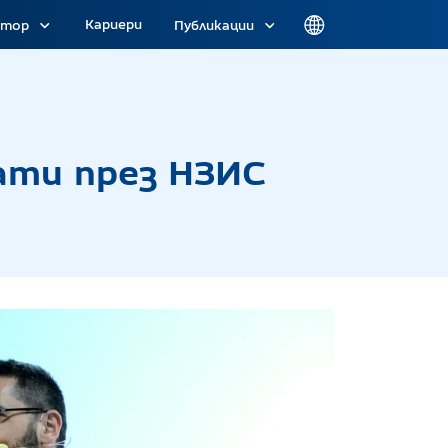
Кариери
атор
Публикации
нати през НЗИС