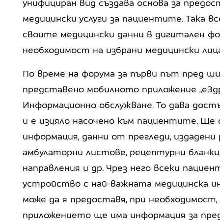
унифициран вид създава основа за предос
медицински услуги за пациентите. Така вс
своите медицински данни в дигитален ф
необходимост на избрани медицински лица
По време на форума за първи път пред ш
представено мобилното приложение „еЗдр
Информационно обслужване. То дава дост
и е изцяло насочено към пациентите. Ще 
информация, данни от прегледи, издадени
амбулаторни листове, рецептурни бланки,
направления и др. Чрез него всеки пацие
устройство с най-важната медицинска ин
може да я предоставя, при необходимост, 
приложението ще има информация за пре