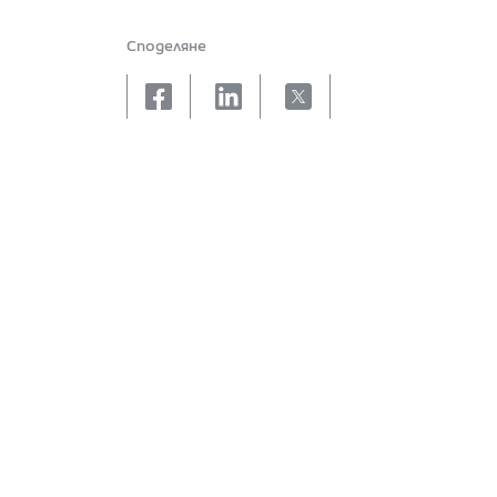
Споделяне
facebook
linkedin
X