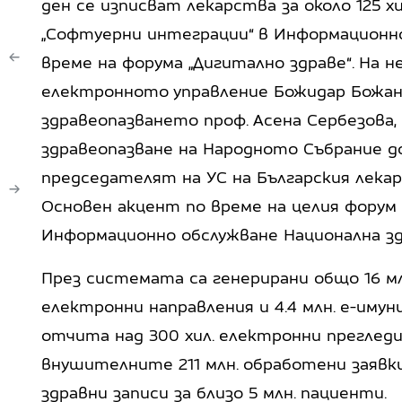
ден се изписват лекарства за около 125 хи
„Софтуерни интеграции“ в Информационн
време на форума „Дигитално здраве“. На 
електронното управление Божидар Божан
здравеопазването проф. Асена Сербезова
здравеопазване на Народното Събрание до
председателят на УС на Българския лекар
Основен акцент по време на целия форум
Информационно обслужване Национална з
През системата са генерирани общо 16 мл
електронни направления и 4.4 млн. е-имун
отчита над 300 хил. електронни преглед
внушителните 211 млн. обработени заявки
здравни записи за близо 5 млн. пациенти.