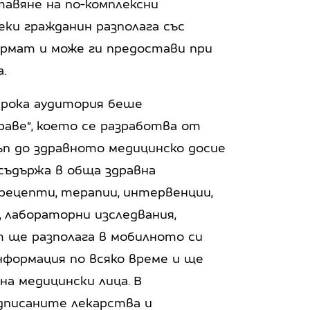
тавяне на по-комплексни
еки гражданин разполага със
ормат и може ги предостави при
.
ирока аудитория беше
аве“, което се разработва от
ъп до здравното медицинско досие
съдържа в обща здравна
 рецепти, терапии, интервенции,
 лабораторни изследвания,
нт ще разполага в мобилното си
формация по всяко време и ще
на медицински лица. В
дписаните лекарства и