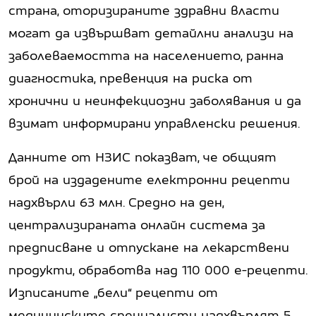
страна, оторизираните здравни власти
могат да извършват детайлни анализи на
заболеваемостта на населението, ранна
диагностика, превенция на риска от
хронични и неинфекциозни заболявания и да
взимат информирани управленски решения.
Данните от НЗИС показват, че общият
брой на издадените електронни рецепти
надхвърли 63 млн. Средно на ден,
централизираната онлайн система за
предписване и отпускане на лекарствени
продукти, обработва над 110 000 е-рецепти.
Изписаните „бели“ рецепти от
медицинските специалисти надхвърлят 5