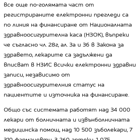
все още по-голямата част от
регистрираните електронни прегледи са
по линия на финансиране от Националната
здравноосигурителна каса (НЗОК), въпреки
че съгласно чл. 28г, ал. 3а и 3б в Закона за
здравето, лекарите са задължени да
вписват в НЗИС всички електронни здравни
записи, независимо от
здравноосигурителния статус на
пациентите и източника на финансиране.
Общо със системата работят над 34 000
лекари от болничната и извънболничната
медицинска помощ, над 10 500 зъболекари, 7
310 фармацевти, 3 260 аптеки, 1 075