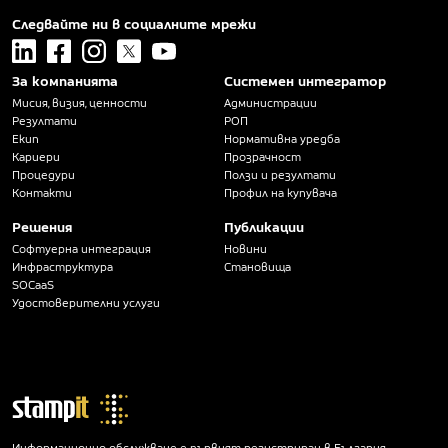
Следвайте ни в социалните мрежи
linkedin
facebook
instagram
x
youtube
За компанията
Системен интегратор
Мисия, визия, ценности
Администрации
Резултати
РОП
Екип
Нормативна уредба
Кариери
Прозрачност
Процедури
Ползи и резултати
Контакти
Профил на купувача
Решения
Публикации
Софтуерна интеграция
Новини
Инфраструктура
Становища
SOCaaS
Удостоверителни услуги
Информационно обслужване е първият регистриран в България