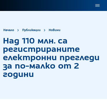
site.title
Над 110 млн. са рег
Начало
Публикации
Новини
Над 110 млн. са
регистрираните
електронни прегледи
за по-малко от 2
години