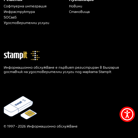
Софтуерна интеграция
Новини
Инфраструктура
Становища
SOCaaS
Удостоверителни услуги
Информационно обслужване е първият регистриран в България
доставчик на удостоверителни услуги под марката StampIt
Мен
за
© 1997 - 2026 Информационно обслужване
дос