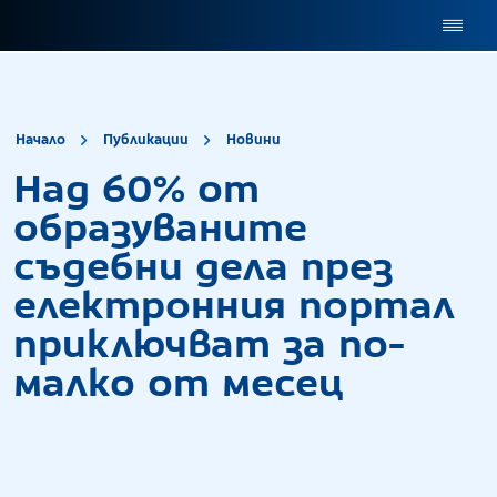
site.title
Над 60% от образув
Начало
Публикации
Новини
Над 60% от
образуваните
съдебни дела през
електронния портал
приключват за по-
малко от месец