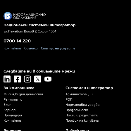
Национален системен интегратор
ул. Панайот Волов 2, София 1504
0700 14 220
Контакти
Сигнали
Статус на услугите
Следвайте ни в социалните мрежи
linkedin
facebook
instagram
x
youtube
За компанията
Системен интегратор
Мисия, визия, ценности
Администрации
Резултати
РОП
Екип
Нормативна уредба
Кариери
Прозрачност
Процедури
Ползи и резултати
Контакти
Профил на купувача
Решения
Публикации