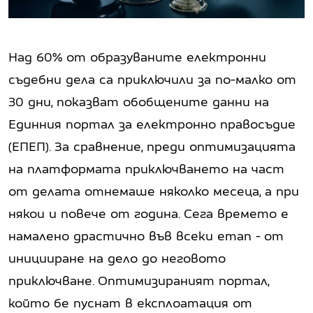
Над 60% от образуваните електронни
съдебни дела са приключили за по-малко от
30 дни, показват обобщените данни на
Единния портал за електронно правосъдие
(ЕПЕП). За сравнение, преди оптимизацията
на платформата приключването на част
от делата отнемаше няколко месеца, а при
някои и повече от година. Сега времето е
намалено драстично във всеки етап - от
иницииране на дело до неговото
приключване. Оптимизираният портал,
който бе пуснат в експлоатация от