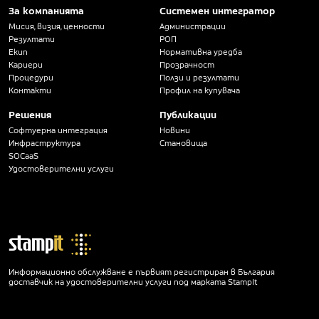
За компанията
Системен интегратор
Мисия, визия, ценности
Администрации
Резултати
РОП
Екип
Нормативна уредба
Кариери
Прозрачност
Процедури
Ползи и резултати
Контакти
Профил на купувача
Решения
Публикации
Софтуерна интеграция
Новини
Инфраструктура
Становища
SOCaaS
Удостоверителни услуги
Информационно обслужване е първият регистриран в България
доставчик на удостоверителни услуги под марката StampIt