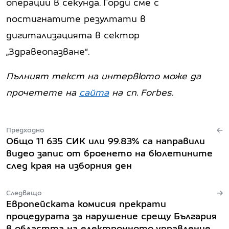
операции в секунда. Горди сме с
постигнатите резултати в
дигитализацията в сектор
„Здравеопазване“.
Пълният текст на интервюто може да
прочетете на
сайта
на сп.
Forbes.
Предходно
Общо 11 635 СИК или 99.83% са направили
видео запис от броенето на бюлетините
след края на изборния ден
Следващо
Европейската комисия прекрати
процедурата за нарушение срещу България
в областта на електронното управление