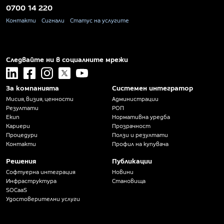
0700 14 220
Контакти
Сигнали
Статус на услугите
Следвайте ни в социалните мрежи
linkedin
facebook
instagram
x
youtube
За компанията
Системен интегратор
Мисия, визия, ценности
Администрации
Резултати
РОП
Екип
Нормативна уредба
Кариери
Прозрачност
Процедури
Ползи и резултати
Контакти
Профил на купувача
Решения
Публикации
Софтуерна интеграция
Новини
Инфраструктура
Становища
SOCaaS
Удостоверителни услуги