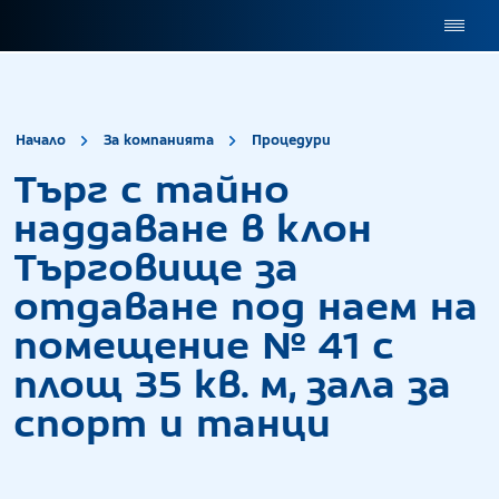
site.title
Търг с тайно на
Начало
За компанията
Процедури
Търг с тайно
наддаване в клон
Търговище за
отдаване под наем на
помещение № 41 с
площ 35 кв. м, зала за
спорт и танци