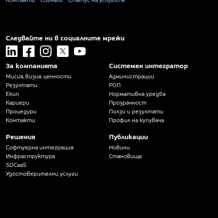
Контакти
Сигнали
Статус на услугите
Следвайте ни в социалните мрежи
linkedin
facebook
instagram
x
youtube
За компанията
Системен интегратор
Мисия, визия, ценности
Администрации
Резултати
РОП
Екип
Нормативна уредба
Кариери
Прозрачност
Процедури
Ползи и резултати
Контакти
Профил на купувача
Решения
Публикации
Софтуерна интеграция
Новини
Инфраструктура
Становища
SOCaaS
Удостоверителни услуги