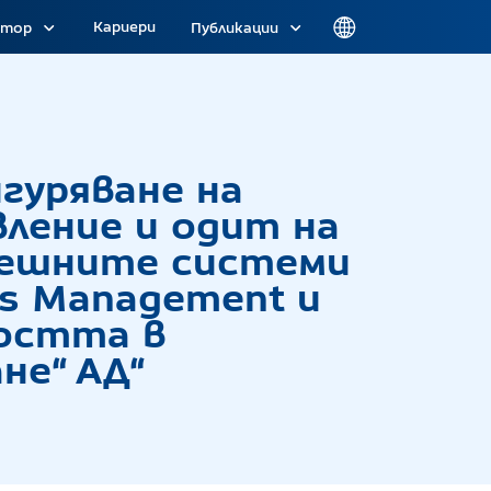
Кариери
атор
Публикации
 на правото на ползване на решение за управл
игуряване на
вление и одит на
решните системи
ess Management и
ността в
не“ АД“