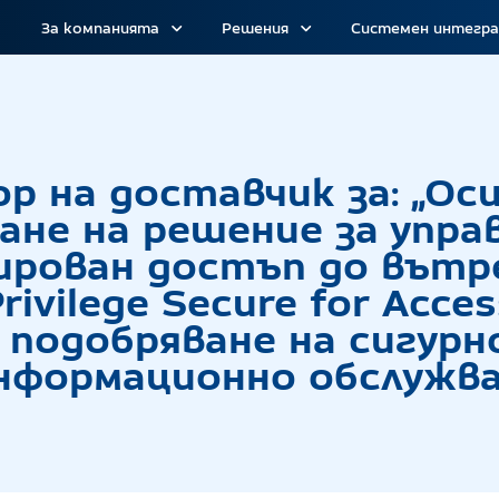
За компанията
Решения
Системен интегр
цедура за избор на доставчик за: „Осигуряване
ор на доставчик за: „Ос
ане на решение за упра
гирован достъп до вът
rivilege Secure for Acc
за подобряване на сигур
нформационно обслужва