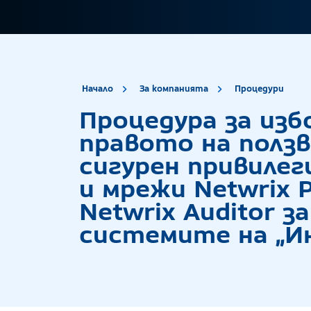
site.title
Про
Начало
За компанията
Процедури
Процедура за изб
правото на ползв
сигурен привиле
и мрежи Netwrix P
Netwrix Auditor 
системите на „И