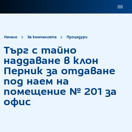
site.title
Търг с тайно н
Начало
За компанията
Процедури
Търг с тайно
наддаване в клон
Перник за отдаване
под наем на
помещение № 201 за
офис