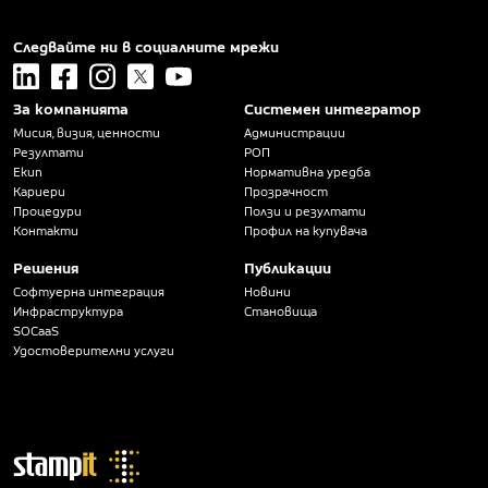
Следвайте ни в социалните мрежи
linkedin
facebook
instagram
x
youtube
За компанията
Системен интегратор
Мисия, визия, ценности
Администрации
Резултати
РОП
Екип
Нормативна уредба
Кариери
Прозрачност
Процедури
Ползи и резултати
Контакти
Профил на купувача
Решения
Публикации
Софтуерна интеграция
Новини
Инфраструктура
Становища
SOCaaS
Удостоверителни услуги