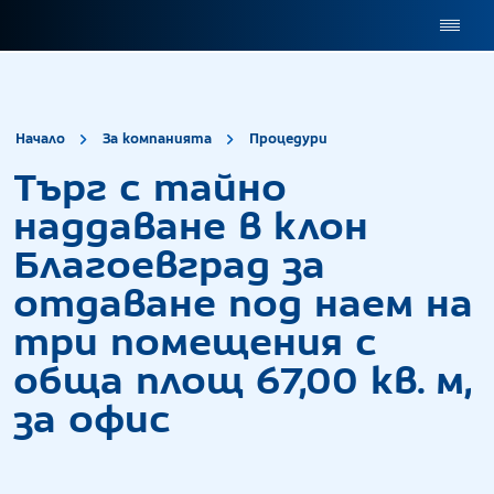
site.title
Търг с тайно на
Начало
За компанията
Процедури
Търг с тайно
наддаване в клон
Благоевград за
отдаване под наем на
три помещения с
обща площ 67,00 кв. м,
за офис