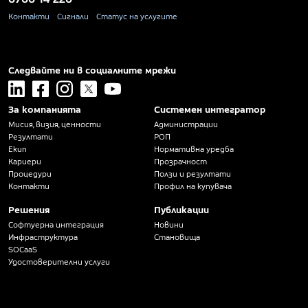
Контакти
Сигнали
Статус на услугите
Следвайте ни в социалните мрежи
linkedin
facebook
instagram
x
youtube
За компанията
Системен интегратор
Мисия, визия, ценности
Администрации
Резултати
РОП
Екип
Нормативна уредба
Кариери
Прозрачност
Процедури
Ползи и резултати
Контакти
Профил на купувача
Решения
Публикации
Софтуерна интеграция
Новини
Инфраструктура
Становища
SOCaaS
Удостоверителни услуги