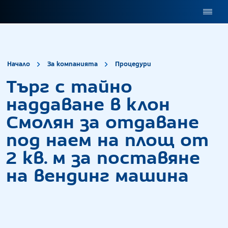
site.title
Търг с тайно н
Начало
За компанията
Процедури
Търг с тайно
наддаване в клон
Смолян за отдаване
под наем на площ от
2 кв. м за поставяне
на вендинг машина