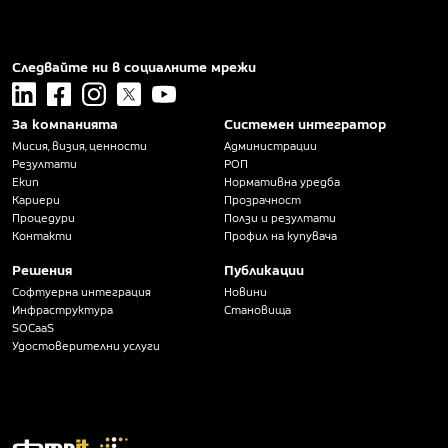
Следвайте ни в социалните мрежи
linkedin
facebook
instagram
x
youtube
За компанията
Системен интегратор
Мисия, визия, ценности
Администрации
Резултати
РОП
Екип
Нормативна уредба
Кариери
Прозрачност
Процедури
Ползи и резултати
Контакти
Профил на купувача
Решения
Публикации
Софтуерна интеграция
Новини
Инфраструктура
Становища
SOCaaS
Удостоверителни услуги