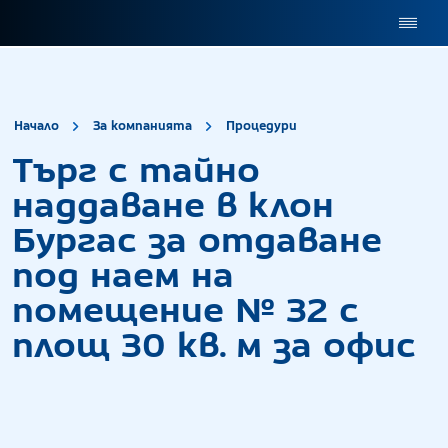
site.title
Търг с тайно на
Начало
За компанията
Процедури
Търг с тайно
наддаване в клон
Бургас за отдаване
под наем на
помещение № 32 с
площ 30 кв. м за офис