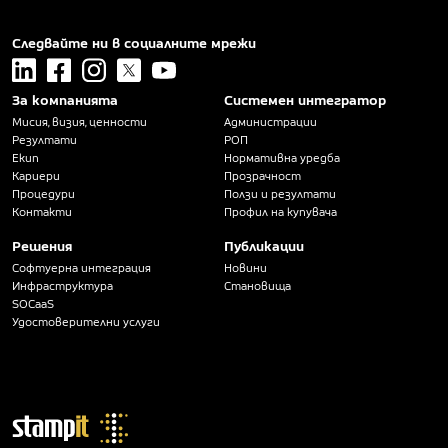
Следвайте ни в социалните мрежи
linkedin
facebook
instagram
x
youtube
За компанията
Системен интегратор
Мисия, визия, ценности
Администрации
Резултати
РОП
Екип
Нормативна уредба
Кариери
Прозрачност
Процедури
Ползи и резултати
Контакти
Профил на купувача
Решения
Публикации
Софтуерна интеграция
Новини
Инфраструктура
Становища
SOCaaS
Удостоверителни услуги