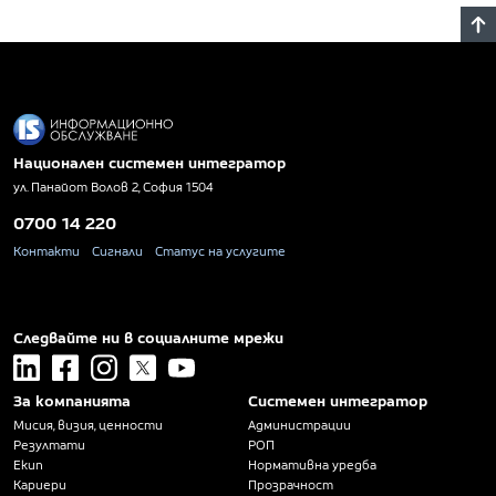
Национален системен интегратор
ул. Панайот Волов 2, София 1504
0700 14 220
Контакти
Сигнали
Статус на услугите
Следвайте ни в социалните мрежи
linkedin
facebook
instagram
x
youtube
За компанията
Системен интегратор
Мисия, визия, ценности
Администрации
Резултати
РОП
Екип
Нормативна уредба
Кариери
Прозрачност