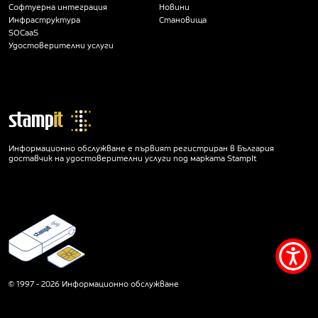
Софтуерна интеграция
Новини
Инфраструктура
Становища
SOCaaS
Удостоверителни услуги
Информационно обслужване е първият регистриран в България
доставчик на удостоверителни услуги под марката StampIt
Мен
за
© 1997 - 2026 Информационно обслужване
дос