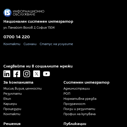
Национален системен интегратор
ул. Панайот Волов 2, София 1504
0700 14 220
Контакти
Сигнали
Статус на услугите
Следвайте ни в социалните мрежи
linkedin
facebook
instagram
x
youtube
За компанията
Системен интегратор
Мисия, визия, ценности
Администрации
Резултати
РОП
Екип
Нормативна уредба
Кариери
Прозрачност
Процедури
Ползи и резултати
Контакти
Профил на купувача
Решения
Публикации