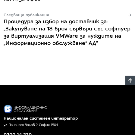
Следваща публикация
Процедура за избор на доставчик за:
„Закупуване на 18 броя сървъри със софтуер
за виртуализация VMWare за нуждите на
„Информационно обслужване“ АД"
Национален системен интегратор
ул. Панайот Волов 2, София 1504
0700 14 220