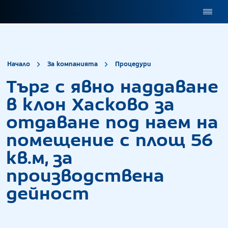
site.title
Търг с явно на
Начало
За компанията
Процедури
Търг с явно наддаване
в клон Хасково за
отдаване под наем на
помещение с площ 56
кв.м, за
производствена
дейност