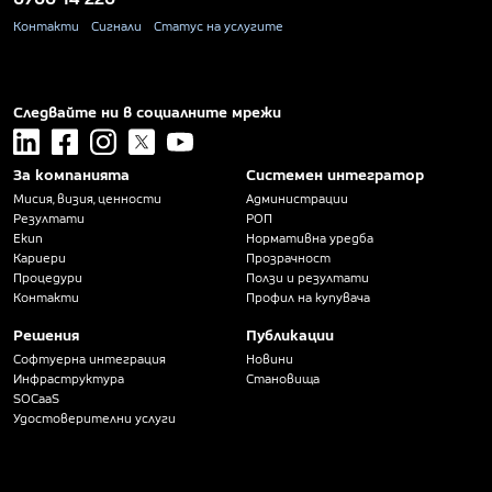
Контакти
Сигнали
Статус на услугите
Следвайте ни в социалните мрежи
linkedin
facebook
instagram
x
youtube
За компанията
Системен интегратор
Мисия, визия, ценности
Администрации
Резултати
РОП
Екип
Нормативна уредба
Кариери
Прозрачност
Процедури
Ползи и резултати
Контакти
Профил на купувача
Решения
Публикации
Софтуерна интеграция
Новини
Инфраструктура
Становища
SOCaaS
Удостоверителни услуги