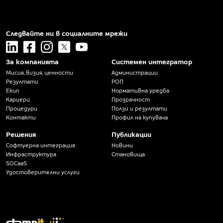
Следвайте ни в социалните мрежи
linkedin
facebook
instagram
x
youtube
За компанията
Системен интегратор
Мисия, визия, ценности
Администрации
Резултати
РОП
Екип
Нормативна уредба
Кариери
Прозрачност
Процедури
Ползи и резултати
Контакти
Профил на купувача
Решения
Публикации
Софтуерна интеграция
Новини
Инфраструктура
Становища
SOCaaS
Удостоверителни услуги