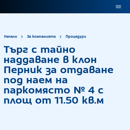
site.title
Търг с тайно на
Начало
За компанията
Процедури
Търг с тайно
наддаване в клон
Перник за отдаване
под наем на
паркомясто № 4 с
площ от 11.50 кв.м