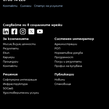
Контакти
Сигнали
Статус на услугите
Следвайте ни в социалните мрежи
linkedin
facebook
instagram
x
youtube
За компанията
Системен интегратор
Мисия, визия, ценности
Администрации
Резултати
РОП
Екип
Нормативна уредба
Кариери
Прозрачност
Процедури
Ползи и резултати
Контакти
Профил на купувача
Решения
Публикации
Софтуерна интеграция
Новини
Инфраструктура
Становища
SOCaaS
Удостоверителни услуги