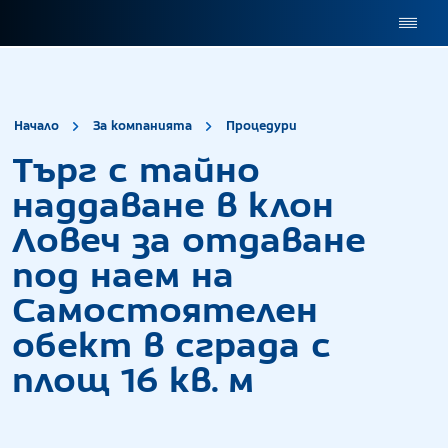
site.title
Търг с тайно н
Начало
За компанията
Процедури
Търг с тайно
наддаване в клон
Ловеч за отдаване
под наем на
Самостоятелен
обект в сграда с
площ 16 кв. м