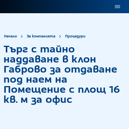
site.title
Търг с тайно на
Начало
За компанията
Процедури
Търг с тайно
наддаване в клон
Габрово за отдаване
под наем на
Помещение с площ 16
кв. м за офис