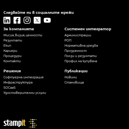
Следвайте ни в социалните мрежи
linkedin
facebook
instagram
x
youtube
За компанията
Системен интегратор
Мисия, визия, ценности
Администрации
Резултати
РОП
Екип
Нормативна уредба
Кариери
Прозрачност
Процедури
Ползи и резултати
Контакти
Профил на купувача
Решения
Публикации
Софтуерна интеграция
Новини
Инфраструктура
Становища
SOCaaS
Удостоверителни услуги