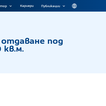
Кариери
атор
Публикации
 под наем на Паркомясто № 15 с площ от 11.50 к
а отдаване под
 кв.м.