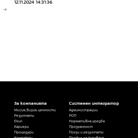
12.11.2024 14:31:36
За компанията
Системен интегратор
Мисия, визия, ценности
Администрации
Резултати
РОП
Екип
Нормативна уредба
Кариери
Прозрачност
Процедури
Ползи и резултати
Контакти
Профил на купувача