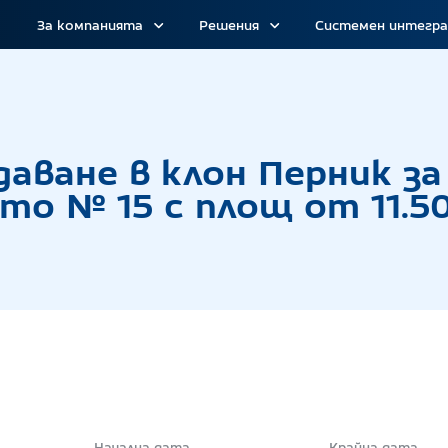
За компанията
Решения
Системен интегр
г с тайно наддаване в клон Перник за отдаване
даване в клон Перник з
о № 15 с площ от 11.50
Начална дата
Крайна дата