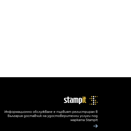
Информационно обслужване е първият регистриран в
България доставчик на удостоверителни услуги под
марката StampIt