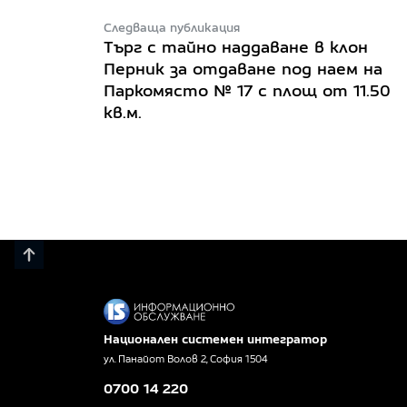
Следваща публикация
Търг с тайно наддаване в клон
Перник за отдаване под наем на
Паркомясто № 17 с площ от 11.50
кв.м.
Национален системен интегратор
ул. Панайот Волов 2, София 1504
0700 14 220