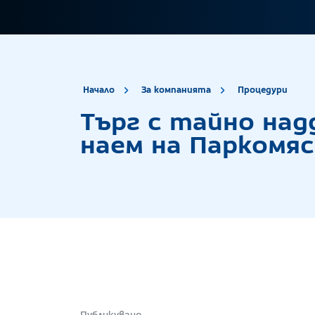
site.title
Тър
Начало
За компанията
Процедури
Търг с тайно над
наем на Паркомяст
Публикувано