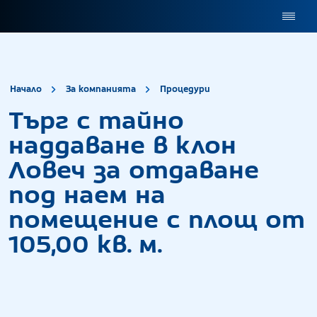
site.title
Търг с тайно на
Начало
За компанията
Процедури
Търг с тайно
наддаване в клон
Ловеч за отдаване
под наем на
помещение с площ от
105,00 кв. м.