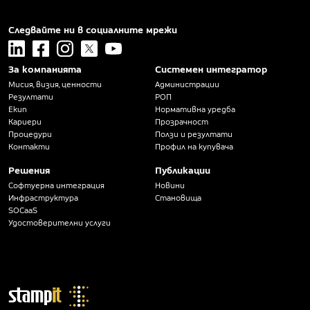
Следвайте ни в социалните мрежи
linkedin
facebook
instagram
x
youtube
За компанията
Системен интегратор
Мисия, визия, ценности
Администрации
Резултати
РОП
Екип
Нормативна уредба
Кариери
Прозрачност
Процедури
Ползи и резултати
Контакти
Профил на купувача
Решения
Публикации
Софтуерна интеграция
Новини
Инфраструктура
Становища
SOCaaS
Удостоверителни услуги