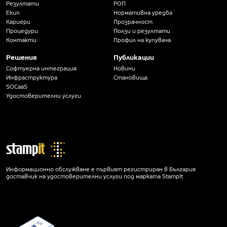
Резултати
РОП
Екип
Нормативна уредба
Кариери
Прозрачност
Процедури
Ползи и резултати
Контакти
Профил на купувача
Решения
Публикации
Софтуерна интеграция
Новини
Инфраструктура
Становища
SOCaaS
Удостоверителни услуги
Информационно обслужване е първият регистриран в България
доставчик на удостоверителни услуги под марката StampIt