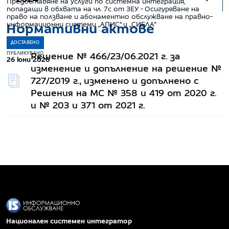
Предоставяне на услуги по системна интеграция,
попадащи в обхвата на чл. 7с от ЗЕУ - Осигуряване на
право на ползване и абонаментно обслужване на правно-
информационни системи „АПИС“ и „СИЕЛА"
Нормативни актове
ДОСТАВЕНО
ПУБЛИКУВАНО
Решение № 466/23/06.2021 г. за
26 юни 2026
изменение и допълнение на решение №
727/2019 г., изменено и допълнено с
Решения на МС № 358 и 419 от 2020 г.
и № 203 и 371 от 2021 г.
Национален системен интегратор