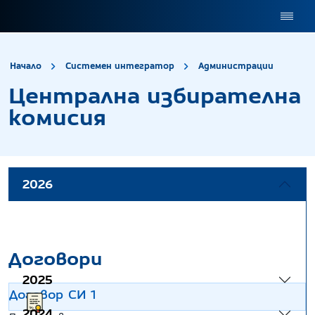
site.title
Центр
Начало
Системен интегратор
Администрации
Централна избирателна
комисия
2026
Договори
2025
Договор СИ 1
2024