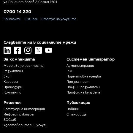
ул. Панайот Волов 2, София 1504
0700 14 220
Контакти
Сигнали
Статус на услугите
Следвайте ни в социалните мрежи
linkedin
facebook
instagram
x
youtube
За компанията
Системен интегратор
Мисия, визия, ценности
Администрации
Резултати
РОП
Екип
Нормативна уредба
Кариери
Прозрачност
Процедури
Ползи и резултати
Контакти
Профил на купувача
Решения
Публикации
Софтуерна интеграция
Новини
Инфраструктура
Становища
SOCaaS
Удостоверителни услуги