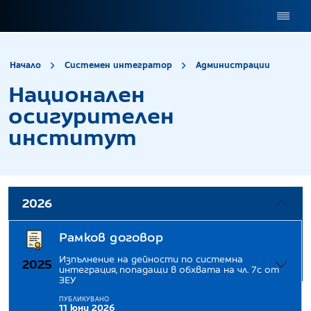
site.title
Нацио
Начало
Системен интегратор
Администрации
Национален
осигурителен
институт
2026
Рамков договор
Изпълнение на дейности по системна
2025
интеграция, попадащи в обхвата на чл. 7с от
ЗЕУ
ПУБЛИКУВАНО
11 юни 2026