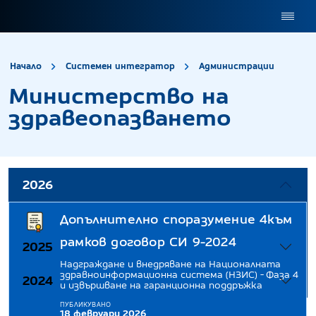
site.title
Минис
Начало
Системен интегратор
Администрации
Министерство на
здравеопазването
2026
Допълнително споразумение 4към
рамков договор СИ 9-2024
2025
Надграждане и внедряване на Националната
здравноинформационна система (НЗИС) - Фаза 4
2024
и извършване на гаранционна поддръжка
ПУБЛИКУВАНО
18 февруари 2026