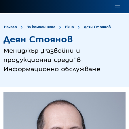
site.title
Деян 
Начало
За компанията
Екип
Деян Стоянов
Деян Стоянов
Мениджър „Развойни и
продукционни среди“ в
Информационно обслужване