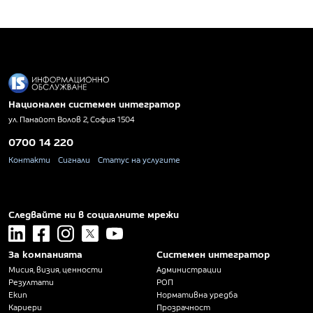
Национален системен интегратор
ул. Панайот Волов 2, София 1504
0700 14 220
Контакти
Сигнали
Статус на услугите
Следвайте ни в социалните мрежи
linkedin
facebook
instagram
x
youtube
За компанията
Системен интегратор
Мисия, визия, ценности
Администрации
Резултати
РОП
Екип
Нормативна уредба
Кариери
Прозрачност