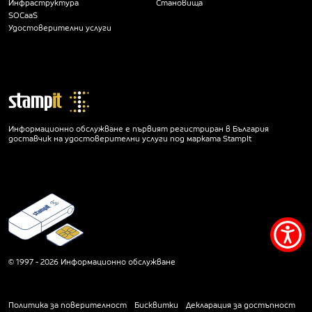
Инфраструктура
Становища
SOCaaS
Удостоверителни услуги
Информационно обслужване е първият регистриран в България
доставчик на удостоверителни услуги под марката StampIt
Мен
за
© 1997 - 2026 Информационно обслужване
дос
Политика за поверителност
Бисквитки
Декларация за достъпност