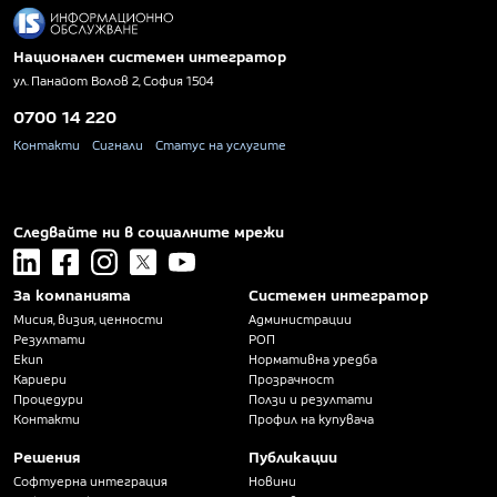
Национален системен интегратор
ул. Панайот Волов 2, София 1504
0700 14 220
Контакти
Сигнали
Статус на услугите
Следвайте ни в социалните мрежи
linkedin
facebook
instagram
x
youtube
За компанията
Системен интегратор
Мисия, визия, ценности
Администрации
Резултати
РОП
Екип
Нормативна уредба
Кариери
Прозрачност
Процедури
Ползи и резултати
Контакти
Профил на купувача
Решения
Публикации
Софтуерна интеграция
Новини