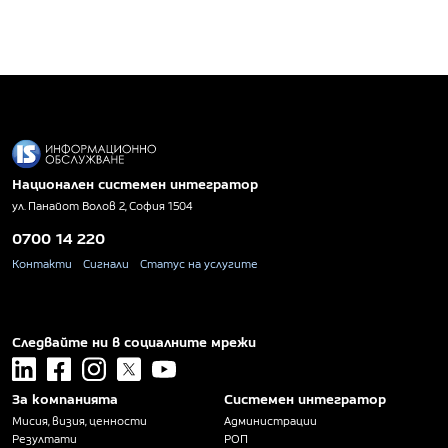
Национален системен интегратор
ул. Панайот Волов 2, София 1504
0700 14 220
Контакти
Сигнали
Статус на услугите
Следвайте ни в социалните мрежи
linkedin
facebook
instagram
x
youtube
За компанията
Системен интегратор
Мисия, визия, ценности
Администрации
Резултати
РОП