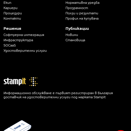
Екип
Нормативна уредба
Кариери
Прозрачност
Процедури
Ползи и резултати
Контакти
Профил на купувача
Решения
Публикации
Софтуерна интеграция
Новини
Инфраструктура
Становища
SOCaaS
Удостоверителни услуги
Информационно обслужване е първият регистриран в България
доставчик на удостоверителни услуги под марката StampIt