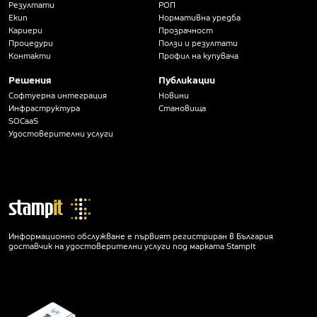
Резултати
РОП
Екип
Нормативна уредба
Кариери
Прозрачност
Процедури
Ползи и резултати
Контакти
Профил на купувача
Решения
Публикации
Софтуерна интеграция
Новини
Инфраструктура
Становища
SOCaaS
Удостоверителни услуги
Информационно обслужване е първият регистриран в България
доставчик на удостоверителни услуги под марката StampIt