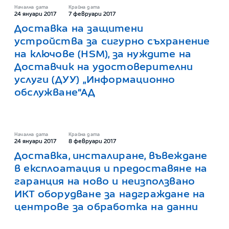
Начална дата
Крайна дата
24 януари 2017
7 февруари 2017
Доставка на защитени
устройства за сигурно съхранение
на ключове (HSM), за нуждите на
Доставчик на удостоверителни
услуги (ДУУ) „Информационно
обслужване“АД
Начална дата
Крайна дата
24 януари 2017
8 февруари 2017
и
Доставка, инсталиране, въвеждане
в експлоатация и предоставяне на
гаранция на ново и неизползвано
ИКТ оборудване за надграждане на
центрове за обработка на данни