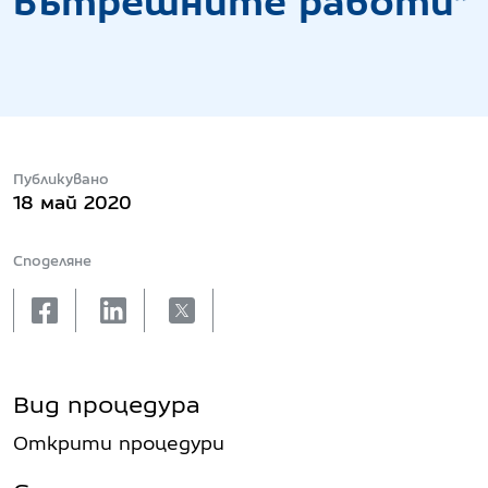
вътрешните работи“
Публикувано
18 май 2020
Споделяне
facebook
linkedin
X
Вид процедура
Открити процедури