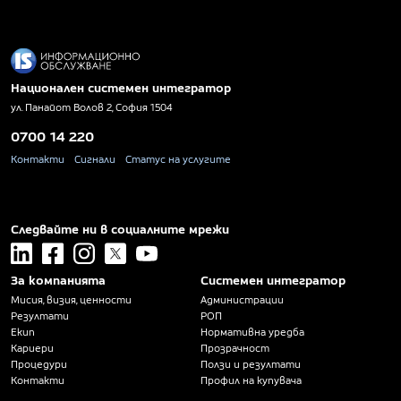
Национален системен интегратор
ул. Панайот Волов 2, София 1504
0700 14 220
Контакти
Сигнали
Статус на услугите
Следвайте ни в социалните мрежи
linkedin
facebook
instagram
x
youtube
За компанията
Системен интегратор
Мисия, визия, ценности
Администрации
Резултати
РОП
Екип
Нормативна уредба
Кариери
Прозрачност
Процедури
Ползи и резултати
Контакти
Профил на купувача