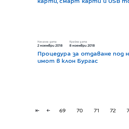
карти, смарт карти и USB т
Начална дата
Крайна дата
2 ноември 2018
8 ноември 2018
Процедура за отдаване под 
имот в клон Бургас
69
70
71
72