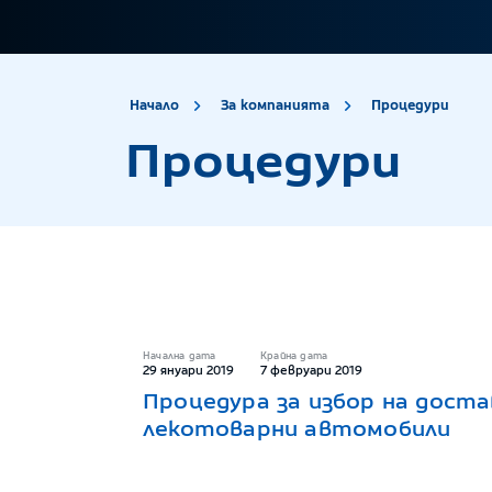
site.title
Про
Начало
За компанията
Процедури
Процедури
Начална дата
Крайна дата
29 януари 2019
7 февруари 2019
Процедура за избор на достав
лекотоварни автомобили