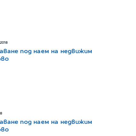
 2018
аване под наем на недвижим
ово
18
аване под наем на недвижим
ово