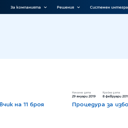
За компанията
Решения
Системен интегр
цедури
Начална дата
Крайна дата
29 януари 2019
8 февруари 201
чик на 11 броя
Процедура за изб