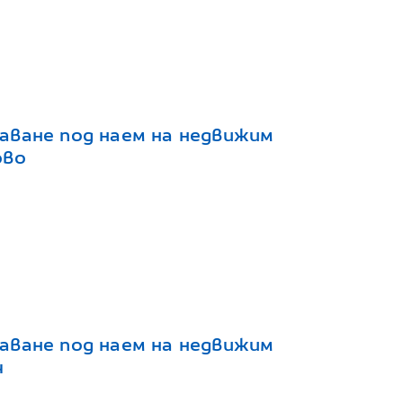
аване под наем на недвижим
ово
аване под наем на недвижим
ч