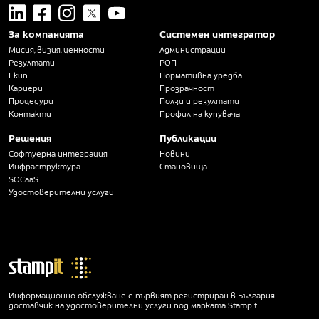
linkedin
facebook
instagram
x
youtube
За компанията
Системен интегратор
Мисия, визия, ценности
Администрации
Резултати
РОП
Екип
Нормативна уредба
Кариери
Прозрачност
Процедури
Ползи и резултати
Контакти
Профил на купувача
Решения
Публикации
Софтуерна интеграция
Новини
Инфраструктура
Становища
SOCaaS
Удостоверителни услуги
Информационно обслужване е първият регистриран в България
доставчик на удостоверителни услуги под марката StampIt